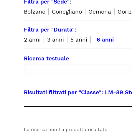
Filtra per "Sede":
|
|
|
Bolzano
Conegliano
Gemona
Goriz
Filtra per "Durata":
|
|
|
2 anni
3 anni
5 anni
6 anni
Ricerca testuale
Risultati filtrati per
"Classe": LM-89 Sto
La ricerca non ha prodotto risultati.