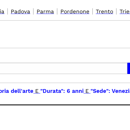
|
|
|
|
|
ia
Padova
Parma
Pordenone
Trento
Trie
ria dell'arte
E
"Durata": 6 anni
E
"Sede": Venezi