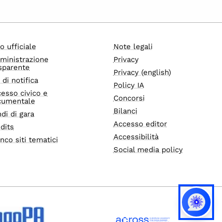
o ufficiale
Note legali
ministrazione
Privacy
sparente
Privacy (english)
i di notifica
Policy IA
esso civico e
Concorsi
cumentale
Bilanci
di di gara
Accesso editor
dits
Accessibilità
nco siti tematici
Social media policy