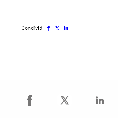
facebook
x.com
linkedin
Condividi
facebook