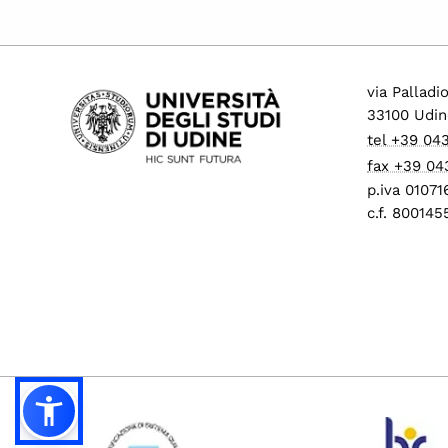
via Palladi
33100 Udin
tel +39 04
fax +39 04
p.iva 0107
c.f. 80014