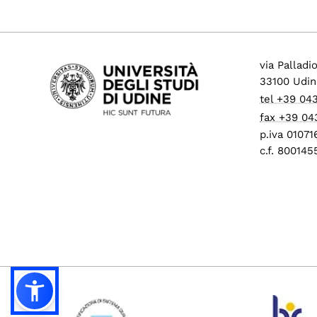
via Palladi
33100 Udin
tel +39 04
fax +39 04
p.iva 0107
c.f. 80014