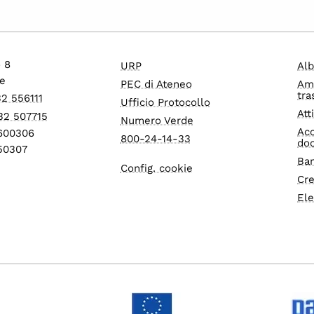
o 8
URP
Alb
e
PEC di Ateneo
Am
tra
32 556111
Ufficio Protocollo
Att
32 507715
Numero Verde
Acc
1600306
800-24-14-33
do
550307
Ban
Config. cookie
Cre
Ele