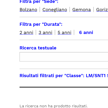
Filtra per "Sede":
|
|
|
Bolzano
Conegliano
Gemona
Goriz
Filtra per "Durata":
|
|
|
2 anni
3 anni
5 anni
6 anni
Ricerca testuale
Risultati filtrati per
"Classe": LM/SNT1 S
La ricerca non ha prodotto risultati.