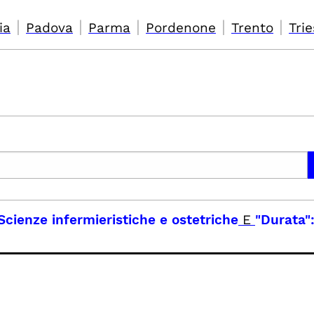
|
|
|
|
|
ia
Padova
Parma
Pordenone
Trento
Trie
cienze infermieristiche e ostetriche
E
"Durata":