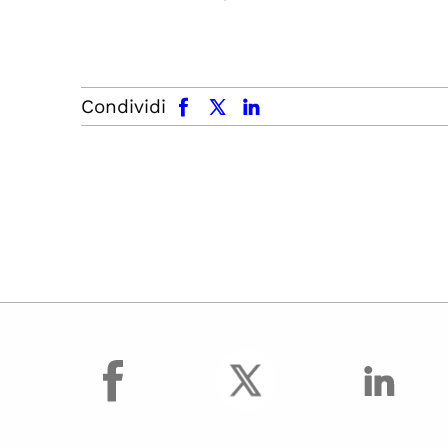
facebook
x.com
linkedin
Condividi
facebook