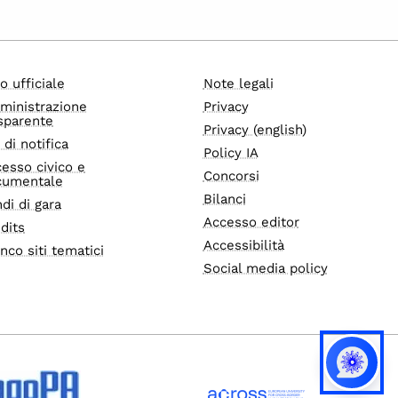
o ufficiale
Note legali
ministrazione
Privacy
sparente
Privacy (english)
i di notifica
Policy IA
esso civico e
Concorsi
cumentale
Bilanci
di di gara
Accesso editor
dits
Accessibilità
nco siti tematici
Social media policy