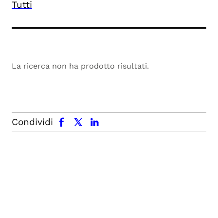
Tutti
La ricerca non ha prodotto risultati.
facebook
x.com
linkedin
Condividi