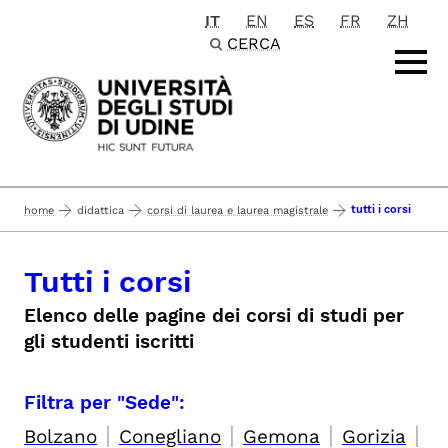
IT
EN
ES
FR
ZH
Passa al contenuto principale
CERCA
tutti i corsi
home
didattica
corsi di laurea e laurea magistrale
Tutti i corsi
Elenco delle pagine dei corsi di studi per
gli studenti iscritti
Filtra per "Sede":
|
|
|
|
Bolzano
Conegliano
Gemona
Gorizia