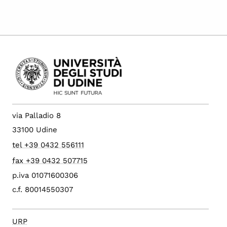
via Palladio 8
33100 Udine
tel +39 0432 556111
fax +39 0432 507715
p.iva 01071600306
c.f. 80014550307
URP