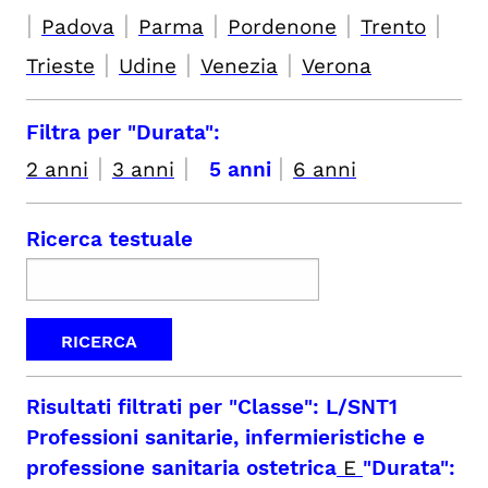
|
|
|
|
|
Padova
Parma
Pordenone
Trento
|
|
|
Trieste
Udine
Venezia
Verona
Filtra per "Durata":
|
|
|
2 anni
3 anni
5 anni
6 anni
Ricerca testuale
Risultati filtrati per
"Classe": L/SNT1
Professioni sanitarie, infermieristiche e
professione sanitaria ostetrica
E
"Durata":