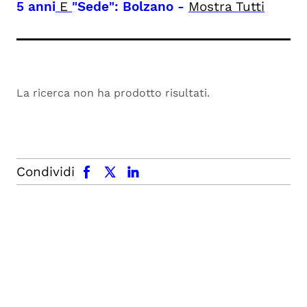
5 anni
E
"Sede": Bolzano
-
Mostra Tutti
La ricerca non ha prodotto risultati.
facebook
x.com
linkedin
Condividi