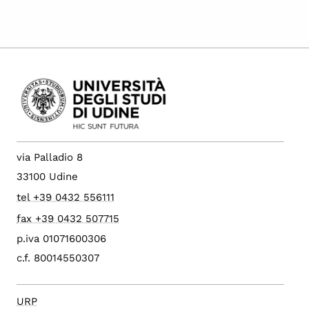
via Palladio 8
33100 Udine
tel +39 0432 556111
fax +39 0432 507715
p.iva 01071600306
c.f. 80014550307
URP