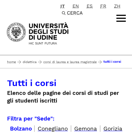
IT
EN
ES
FR
ZH
Passa al contenuto principale
CERCA
tutti i corsi
home
didattica
corsi di laurea e laurea magistrale
Tutti i corsi
Elenco delle pagine dei corsi di studi per
gli studenti iscritti
Filtra per "Sede":
|
|
|
Bolzano
Conegliano
Gemona
Gorizia