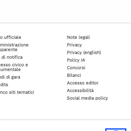
o ufficiale
Note legali
ministrazione
Privacy
sparente
Privacy (english)
i di notifica
Policy IA
esso civico e
Concorsi
cumentale
Bilanci
di di gara
Accesso editor
dits
Accessibilità
nco siti tematici
Social media policy