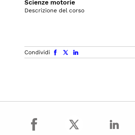
Scienze motorie
Descrizione del corso
facebook
x.com
linkedin
Condividi
facebook