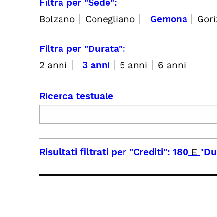
Filtra per "Sede":
|
|
|
Bolzano
Conegliano
Gemona
Gori
Filtra per "Durata":
|
|
|
2 anni
3 anni
5 anni
6 anni
Ricerca testuale
Risultati filtrati per
"Crediti": 180
E
"Du