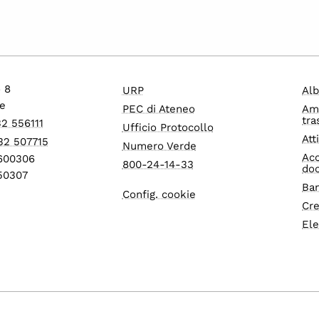
o 8
URP
Alb
e
PEC di Ateneo
Am
tra
32 556111
Ufficio Protocollo
Att
32 507715
Numero Verde
Acc
1600306
800-24-14-33
do
550307
Ban
Config. cookie
Cre
Ele