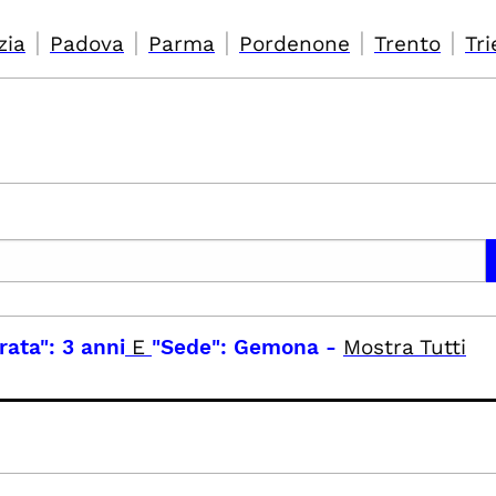
|
|
|
|
|
zia
Padova
Parma
Pordenone
Trento
Tri
rata": 3 anni
E
"Sede": Gemona
-
Mostra Tutti