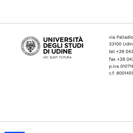
via Palladi
33100 Udin
tel +39 04
fax +39 04
p.iva 0107
c.f. 80014