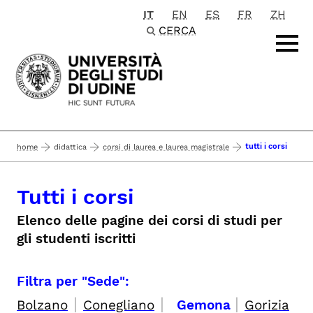
IT
EN
ES
FR
ZH
Passa al contenuto principale
CERCA
tutti i corsi
home
didattica
corsi di laurea e laurea magistrale
Tutti i corsi
Elenco delle pagine dei corsi di studi per
gli studenti iscritti
Filtra per "Sede":
|
|
|
Bolzano
Conegliano
Gemona
Gorizia