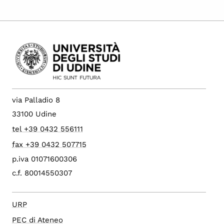
via Palladio 8
33100 Udine
tel +39 0432 556111
fax +39 0432 507715
p.iva 01071600306
c.f. 80014550307
URP
PEC di Ateneo