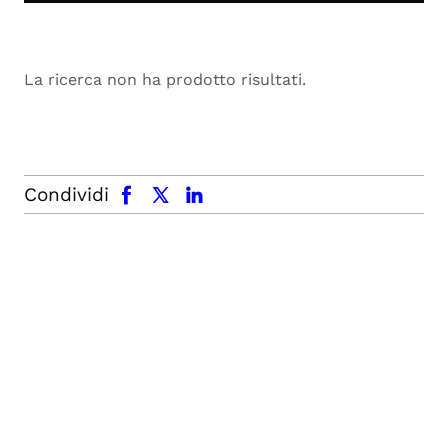
La ricerca non ha prodotto risultati.
facebook
x.com
linkedin
Condividi