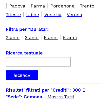
|
|
|
|
|
Padova
Parma
Pordenone
Trento
|
|
|
Trieste
Udine
Venezia
Verona
Filtra per "Durata":
|
|
|
2 anni
3 anni
5 anni
6 anni
Ricerca testuale
Risultati filtrati per
"Crediti": 300
E
"Sede": Gemona
-
Mostra Tutti