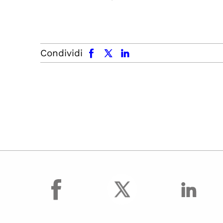
facebook
x.com
linkedin
Condividi
facebook