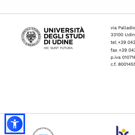
via Palladi
33100 Udin
tel +39 04
fax +39 04
p.iva 0107
c.f. 80014