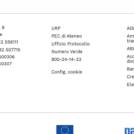
o 8
URP
Alb
e
PEC di Ateneo
Am
tra
32 556111
Ufficio Protocollo
Att
32 507715
Numero Verde
Acc
1600306
800-24-14-33
do
550307
Ban
Config. cookie
Cre
Ele