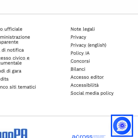
o ufficiale
Note legali
ministrazione
Privacy
sparente
Privacy (english)
i di notifica
Policy IA
esso civico e
Concorsi
cumentale
Bilanci
di di gara
Accesso editor
dits
Accessibilità
nco siti tematici
Social media policy