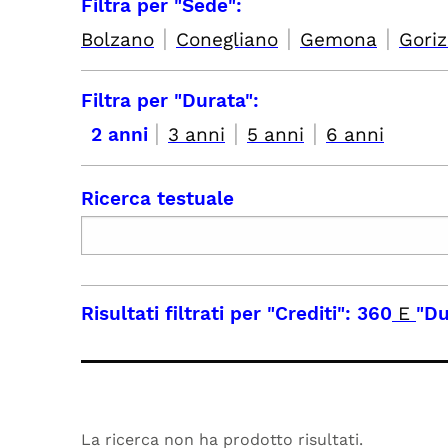
Filtra per "Sede":
|
|
|
Bolzano
Conegliano
Gemona
Goriz
Filtra per "Durata":
|
|
|
2 anni
3 anni
5 anni
6 anni
Ricerca testuale
Risultati filtrati per
"Crediti": 360
E
"Du
La ricerca non ha prodotto risultati.