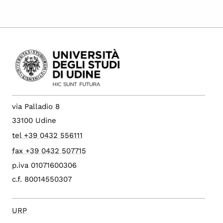
via Palladio 8
33100 Udine
tel +39 0432 556111
fax +39 0432 507715
p.iva 01071600306
c.f. 80014550307
URP