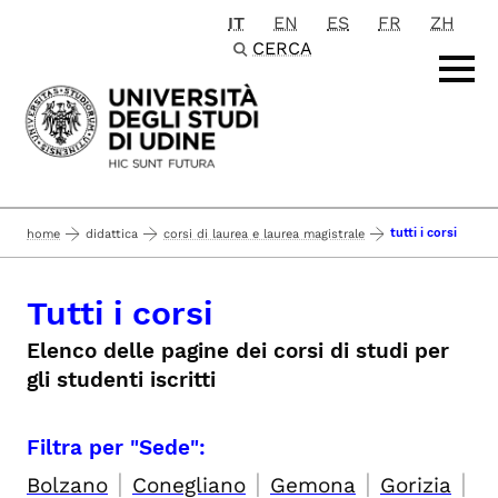
IT
EN
ES
FR
ZH
Passa al contenuto principale
CERCA
tutti i corsi
home
didattica
corsi di laurea e laurea magistrale
Tutti i corsi
Elenco delle pagine dei corsi di studi per
gli studenti iscritti
Filtra per "Sede":
|
|
|
|
Bolzano
Conegliano
Gemona
Gorizia