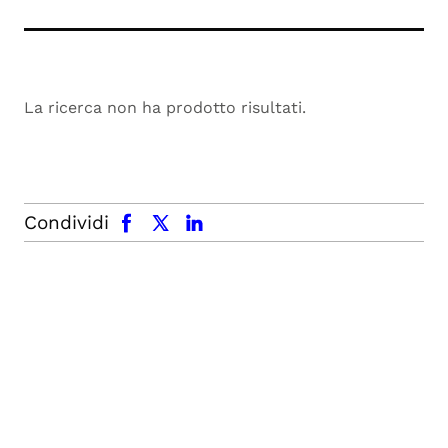
La ricerca non ha prodotto risultati.
facebook
x.com
linkedin
Condividi