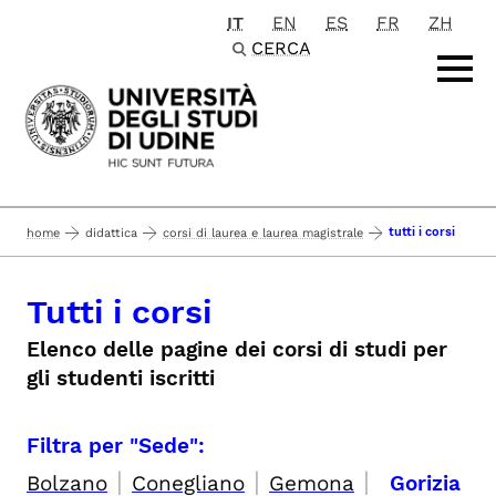
IT
EN
ES
FR
ZH
Passa al contenuto principale
CERCA
tutti i corsi
home
didattica
corsi di laurea e laurea magistrale
Tutti i corsi
Elenco delle pagine dei corsi di studi per
gli studenti iscritti
Filtra per "Sede":
|
|
|
Bolzano
Conegliano
Gemona
Gorizia