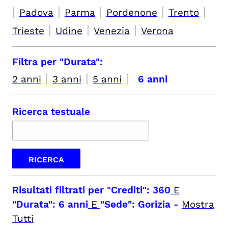
|
|
|
|
|
Padova
Parma
Pordenone
Trento
|
|
|
Trieste
Udine
Venezia
Verona
Filtra per "Durata":
|
|
|
2 anni
3 anni
5 anni
6 anni
Ricerca testuale
Risultati filtrati per
"Crediti": 360
E
"Durata": 6 anni
E
"Sede": Gorizia
-
Mostra
Tutti