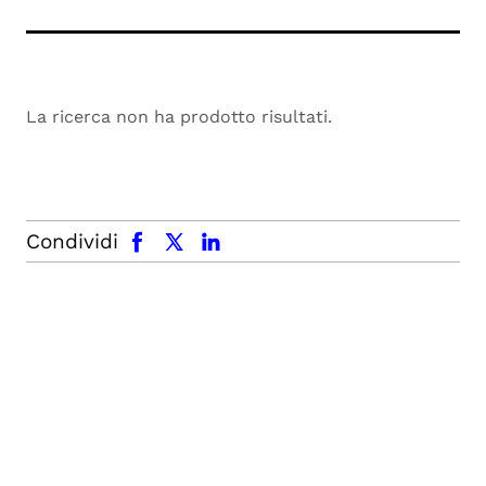
La ricerca non ha prodotto risultati.
facebook
x.com
linkedin
Condividi