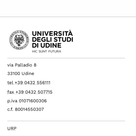
via Palladio 8
33100 Udine
tel +39 0432 556111
fax +39 0432 507715
p.iva 01071600306
c.f. 80014550307
URP