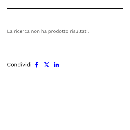
La ricerca non ha prodotto risultati.
facebook
x.com
linkedin
Condividi