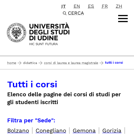
IT
EN
ES
FR
ZH
Passa al contenuto principale
CERCA
tutti i corsi
home
didattica
corsi di laurea e laurea magistrale
Tutti i corsi
Elenco delle pagine dei corsi di studi per
gli studenti iscritti
Filtra per "Sede":
|
|
|
|
Bolzano
Conegliano
Gemona
Gorizia