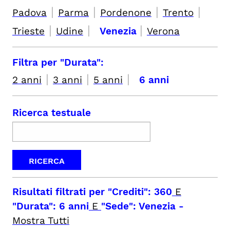
|
|
|
|
Padova
Parma
Pordenone
Trento
|
|
|
Trieste
Udine
Venezia
Verona
Filtra per "Durata":
|
|
|
2 anni
3 anni
5 anni
6 anni
Ricerca testuale
Risultati filtrati per
"Crediti": 360
E
"Durata": 6 anni
E
"Sede": Venezia
-
Mostra Tutti