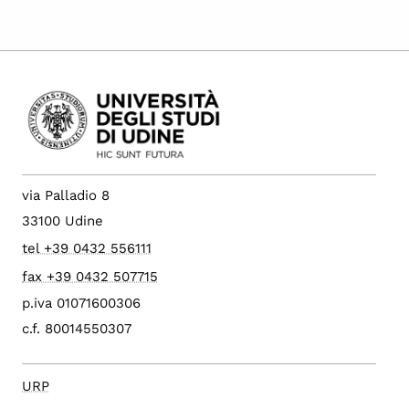
via Palladio 8
33100 Udine
tel +39 0432 556111
fax +39 0432 507715
p.iva 01071600306
c.f. 80014550307
URP