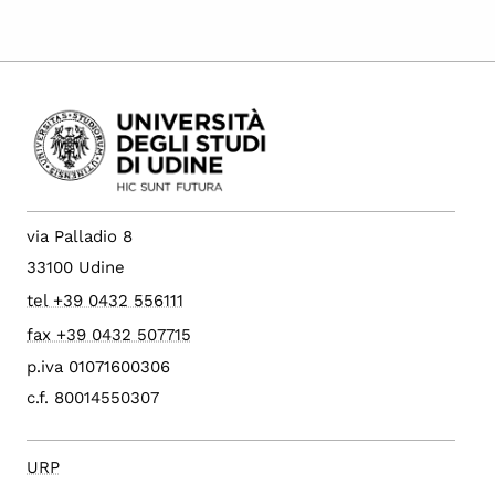
via Palladio 8
33100 Udine
tel +39 0432 556111
fax +39 0432 507715
p.iva 01071600306
c.f. 80014550307
URP