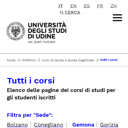
IT
EN
ES
FR
ZH
Passa al contenuto principale
CERCA
tutti i corsi
home
didattica
corsi di laurea e laurea magistrale
Tutti i corsi
Elenco delle pagine dei corsi di studi per
gli studenti iscritti
Filtra per "Sede":
|
|
|
Bolzano
Conegliano
Gemona
Gorizia