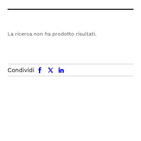
La ricerca non ha prodotto risultati.
facebook
x.com
linkedin
Condividi