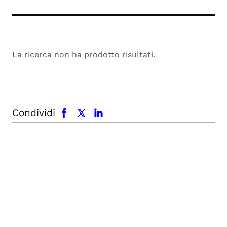
La ricerca non ha prodotto risultati.
facebook
x.com
linkedin
Condividi