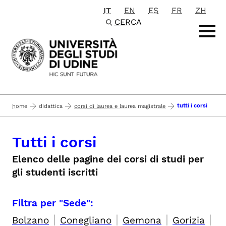
IT
EN
ES
FR
ZH
Passa al contenuto principale
CERCA
tutti i corsi
home
didattica
corsi di laurea e laurea magistrale
Tutti i corsi
Elenco delle pagine dei corsi di studi per
gli studenti iscritti
Filtra per "Sede":
|
|
|
|
Bolzano
Conegliano
Gemona
Gorizia