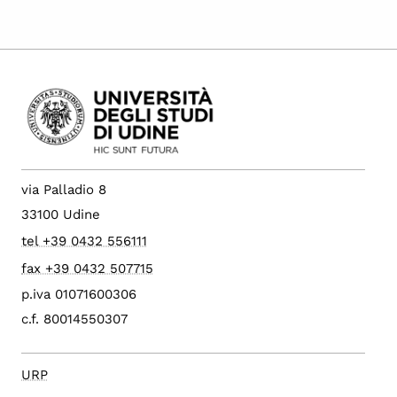
via Palladio 8
33100 Udine
tel +39 0432 556111
fax +39 0432 507715
p.iva 01071600306
c.f. 80014550307
URP