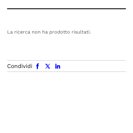
La ricerca non ha prodotto risultati.
facebook
x.com
linkedin
Condividi