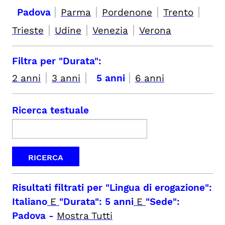
|
|
|
|
Padova
Parma
Pordenone
Trento
|
|
|
Trieste
Udine
Venezia
Verona
Filtra per "Durata":
|
|
|
2 anni
3 anni
5 anni
6 anni
Ricerca testuale
Risultati filtrati per
"Lingua di erogazione":
Italiano
E
"Durata": 5 anni
E
"Sede":
Padova
-
Mostra Tutti