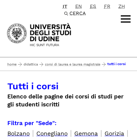
IT
EN
ES
FR
ZH
Passa al contenuto principale
CERCA
tutti i corsi
home
didattica
corsi di laurea e laurea magistrale
Tutti i corsi
Elenco delle pagine dei corsi di studi per
gli studenti iscritti
Filtra per "Sede":
|
|
|
|
Bolzano
Conegliano
Gemona
Gorizia