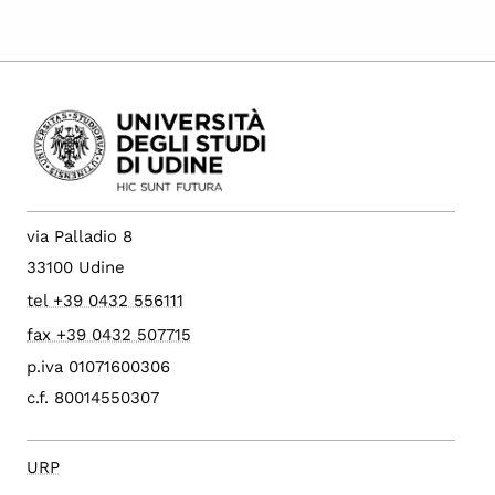
via Palladio 8
33100 Udine
tel +39 0432 556111
fax +39 0432 507715
p.iva 01071600306
c.f. 80014550307
URP