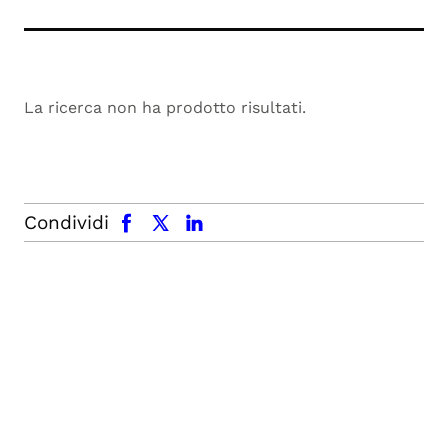
La ricerca non ha prodotto risultati.
facebook
x.com
linkedin
Condividi