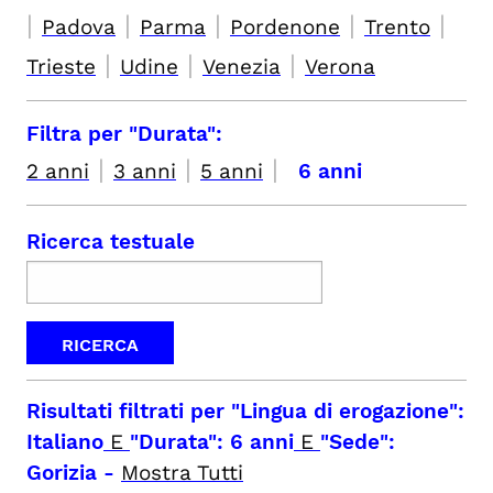
|
|
|
|
|
Padova
Parma
Pordenone
Trento
|
|
|
Trieste
Udine
Venezia
Verona
Filtra per "Durata":
|
|
|
2 anni
3 anni
5 anni
6 anni
Ricerca testuale
Risultati filtrati per
"Lingua di erogazione":
Italiano
E
"Durata": 6 anni
E
"Sede":
Gorizia
-
Mostra Tutti