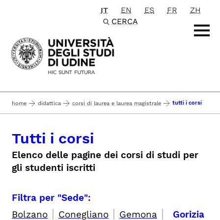
IT
EN
ES
FR
ZH
Passa al contenuto principale
CERCA
tutti i corsi
home
didattica
corsi di laurea e laurea magistrale
Tutti i corsi
Elenco delle pagine dei corsi di studi per
gli studenti iscritti
Filtra per "Sede":
|
|
|
Bolzano
Conegliano
Gemona
Gorizia