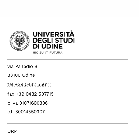
via Palladio 8
33100 Udine
tel +39 0432 556111
fax +39 0432 507715
p.iva 01071600306
c.f. 80014550307
URP