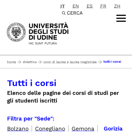
IT
EN
ES
FR
ZH
Passa al contenuto principale
CERCA
tutti i corsi
home
didattica
corsi di laurea e laurea magistrale
Tutti i corsi
Elenco delle pagine dei corsi di studi per
gli studenti iscritti
Filtra per "Sede":
|
|
|
Bolzano
Conegliano
Gemona
Gorizia