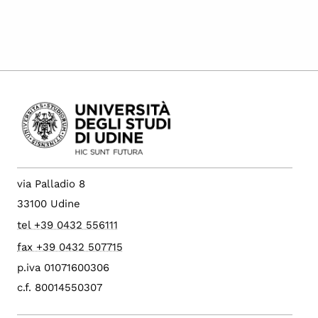
via Palladio 8
33100 Udine
tel +39 0432 556111
fax +39 0432 507715
p.iva 01071600306
c.f. 80014550307