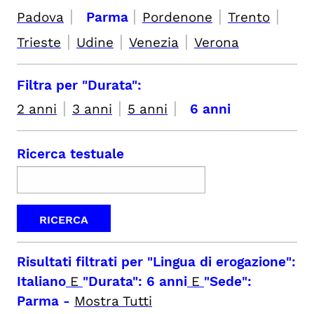
|
|
|
|
Padova
Parma
Pordenone
Trento
|
|
|
Trieste
Udine
Venezia
Verona
Filtra per "Durata":
|
|
|
2 anni
3 anni
5 anni
6 anni
Ricerca testuale
Risultati filtrati per
"Lingua di erogazione":
Italiano
E
"Durata": 6 anni
E
"Sede":
Parma
-
Mostra Tutti