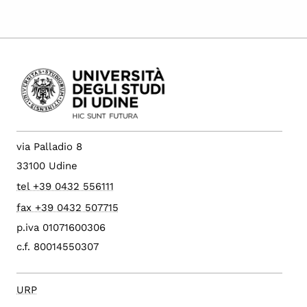
via Palladio 8
33100 Udine
tel +39 0432 556111
fax +39 0432 507715
p.iva 01071600306
c.f. 80014550307
URP