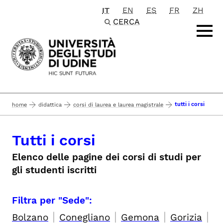
IT
EN
ES
FR
ZH
Passa al contenuto principale
CERCA
tutti i corsi
home
didattica
corsi di laurea e laurea magistrale
Tutti i corsi
Elenco delle pagine dei corsi di studi per
gli studenti iscritti
Filtra per "Sede":
|
|
|
|
Bolzano
Conegliano
Gemona
Gorizia