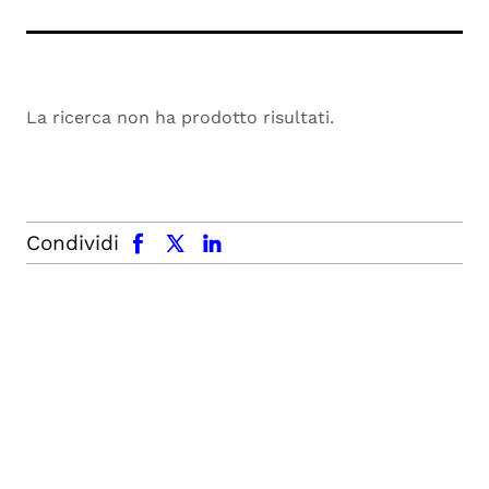
La ricerca non ha prodotto risultati.
facebook
x.com
linkedin
Condividi