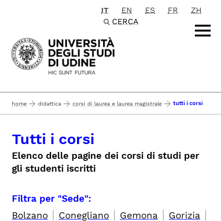
IT
EN
ES
FR
ZH
Passa al contenuto principale
CERCA
tutti i corsi
home
didattica
corsi di laurea e laurea magistrale
Tutti i corsi
Elenco delle pagine dei corsi di studi per
gli studenti iscritti
Filtra per "Sede":
|
|
|
|
Bolzano
Conegliano
Gemona
Gorizia