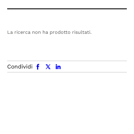
La ricerca non ha prodotto risultati.
facebook
x.com
linkedin
Condividi