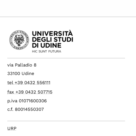
via Palladio 8
33100 Udine
tel +39 0432 556111
fax +39 0432 507715
p.iva 01071600306
c.f. 80014550307
URP