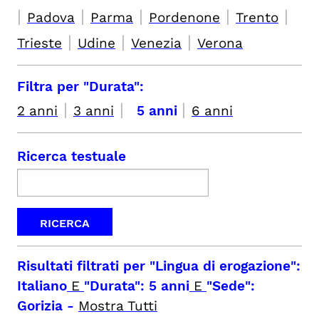
|
|
|
|
|
Padova
Parma
Pordenone
Trento
|
|
|
Trieste
Udine
Venezia
Verona
Filtra per "Durata":
|
|
|
2 anni
3 anni
5 anni
6 anni
Ricerca testuale
Risultati filtrati per
"Lingua di erogazione":
Italiano
E
"Durata": 5 anni
E
"Sede":
Gorizia
-
Mostra Tutti