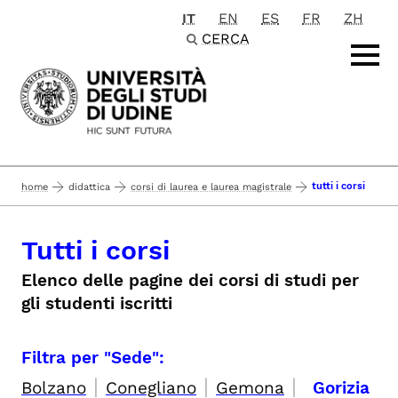
IT
EN
ES
FR
ZH
Passa al contenuto principale
CERCA
tutti i corsi
home
didattica
corsi di laurea e laurea magistrale
Tutti i corsi
Elenco delle pagine dei corsi di studi per
gli studenti iscritti
Filtra per "Sede":
|
|
|
Bolzano
Conegliano
Gemona
Gorizia