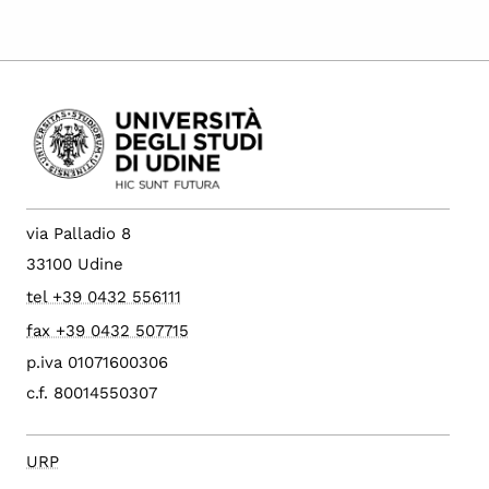
via Palladio 8
33100 Udine
tel +39 0432 556111
fax +39 0432 507715
p.iva 01071600306
c.f. 80014550307
URP