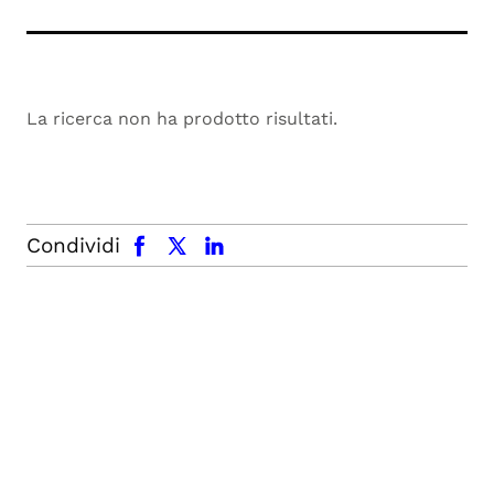
La ricerca non ha prodotto risultati.
facebook
x.com
linkedin
Condividi