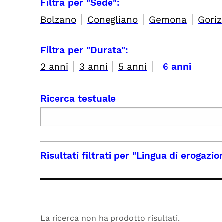
Filtra per "Sede":
|
|
|
Bolzano
Conegliano
Gemona
Goriz
Filtra per "Durata":
|
|
|
2 anni
3 anni
5 anni
6 anni
Ricerca testuale
Risultati filtrati per
"Lingua di erogazion
La ricerca non ha prodotto risultati.