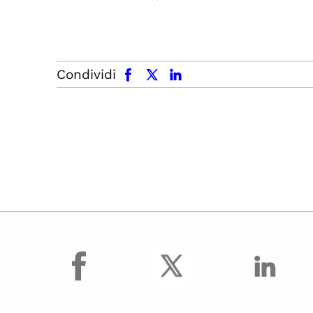
facebook
x.com
linkedin
Condividi
facebook