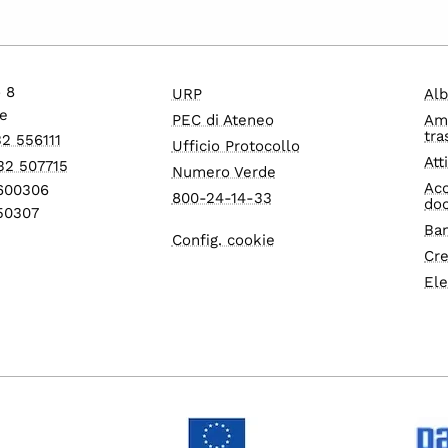
o 8
URP
Alb
e
PEC di Ateneo
Am
tra
32 556111
Ufficio Protocollo
Att
32 507715
Numero Verde
Acc
1600306
800-24-14-33
do
550307
Ban
Config. cookie
Cre
Ele