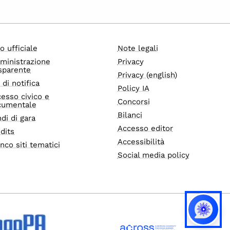
o ufficiale
Note legali
ministrazione
Privacy
sparente
Privacy (english)
i di notifica
Policy IA
esso civico e
Concorsi
cumentale
Bilanci
di di gara
Accesso editor
dits
Accessibilità
nco siti tematici
Social media policy