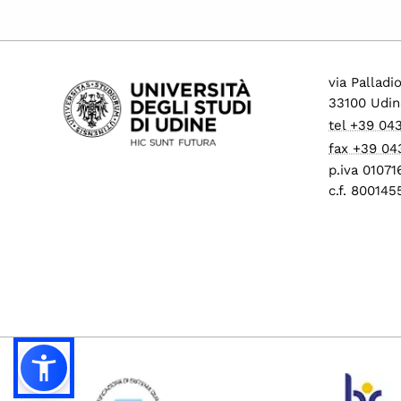
via Palladi
33100 Udin
tel +39 04
fax +39 04
p.iva 0107
c.f. 80014