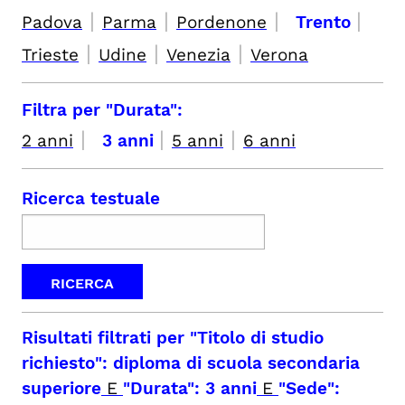
|
|
|
|
Padova
Parma
Pordenone
Trento
|
|
|
Trieste
Udine
Venezia
Verona
Filtra per "Durata":
|
|
|
2 anni
3 anni
5 anni
6 anni
Ricerca testuale
Risultati filtrati per
"Titolo di studio
richiesto": diploma di scuola secondaria
superiore
E
"Durata": 3 anni
E
"Sede":