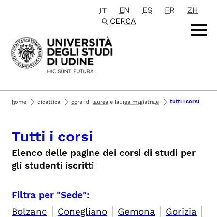
IT
EN
ES
FR
ZH
Passa al contenuto principale
CERCA
tutti i corsi
home
didattica
corsi di laurea e laurea magistrale
Tutti i corsi
Elenco delle pagine dei corsi di studi per
gli studenti iscritti
Filtra per "Sede":
|
|
|
|
Bolzano
Conegliano
Gemona
Gorizia