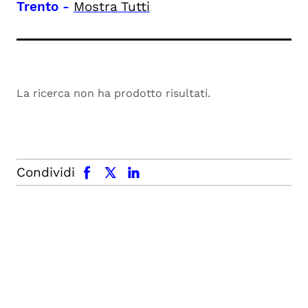
Trento
-
Mostra Tutti
La ricerca non ha prodotto risultati.
facebook
x.com
linkedin
Condividi