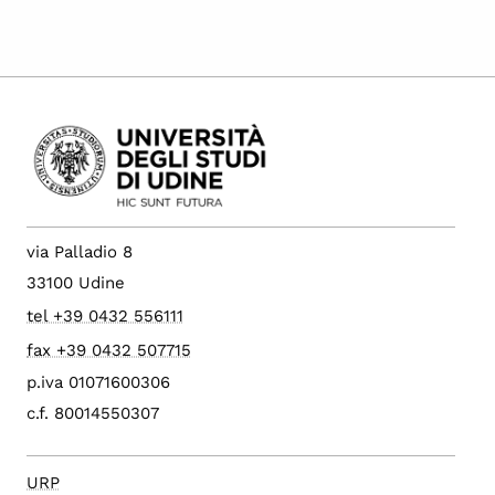
via Palladio 8
33100 Udine
tel +39 0432 556111
fax +39 0432 507715
p.iva 01071600306
c.f. 80014550307
URP