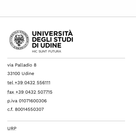
via Palladio 8
33100 Udine
tel +39 0432 556111
fax +39 0432 507715
p.iva 01071600306
c.f. 80014550307
URP