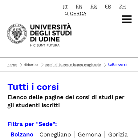
IT
EN
ES
FR
ZH
Passa al contenuto principale
CERCA
tutti i corsi
home
didattica
corsi di laurea e laurea magistrale
Tutti i corsi
Elenco delle pagine dei corsi di studi per
gli studenti iscritti
Filtra per "Sede":
|
|
|
Bolzano
Conegliano
Gemona
Gorizia