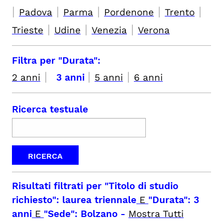
|
|
|
|
|
Padova
Parma
Pordenone
Trento
|
|
|
Trieste
Udine
Venezia
Verona
Filtra per "Durata":
|
|
|
2 anni
3 anni
5 anni
6 anni
Ricerca testuale
Risultati filtrati per
"Titolo di studio
richiesto": laurea triennale
E
"Durata": 3
anni
E
"Sede": Bolzano
-
Mostra Tutti