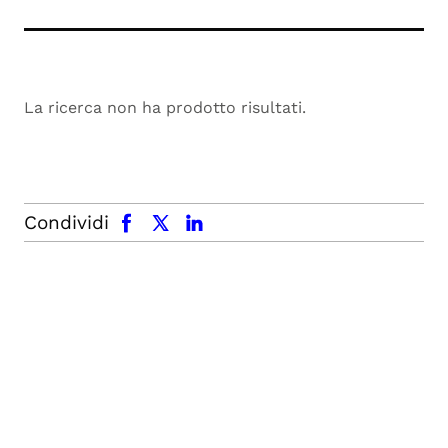
La ricerca non ha prodotto risultati.
facebook
x.com
linkedin
Condividi