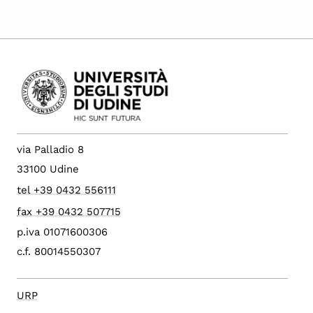
via Palladio 8
33100 Udine
tel +39 0432 556111
fax +39 0432 507715
p.iva 01071600306
c.f. 80014550307
URP