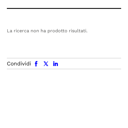
La ricerca non ha prodotto risultati.
facebook
x.com
linkedin
Condividi