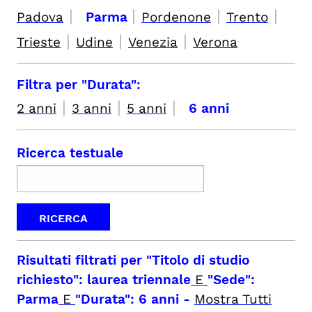
|
|
|
|
Padova
Parma
Pordenone
Trento
|
|
|
Trieste
Udine
Venezia
Verona
Filtra per "Durata":
|
|
|
2 anni
3 anni
5 anni
6 anni
Ricerca testuale
Risultati filtrati per
"Titolo di studio
richiesto": laurea triennale
E
"Sede":
Parma
E
"Durata": 6 anni
-
Mostra Tutti