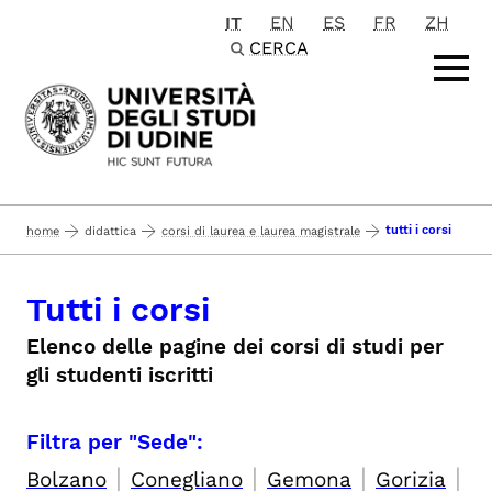
IT
EN
ES
FR
ZH
Passa al contenuto principale
CERCA
tutti i corsi
home
didattica
corsi di laurea e laurea magistrale
Tutti i corsi
Elenco delle pagine dei corsi di studi per
gli studenti iscritti
Filtra per "Sede":
|
|
|
|
Bolzano
Conegliano
Gemona
Gorizia