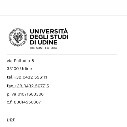
via Palladio 8
33100 Udine
tel +39 0432 556111
fax +39 0432 507715
p.iva 01071600306
c.f. 80014550307
URP