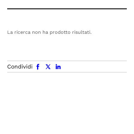
La ricerca non ha prodotto risultati.
facebook
x.com
linkedin
Condividi