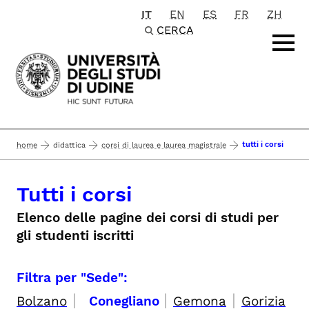
IT
EN
ES
FR
ZH
Passa al contenuto principale
CERCA
tutti i corsi
home
didattica
corsi di laurea e laurea magistrale
Tutti i corsi
Elenco delle pagine dei corsi di studi per
gli studenti iscritti
Filtra per "Sede":
|
|
|
Bolzano
Conegliano
Gemona
Gorizia