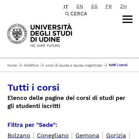
IT
EN
ES
FR
ZH
Passa al contenuto principale
CERCA
tutti i corsi
home
didattica
corsi di laurea e laurea magistrale
Tutti i corsi
Elenco delle pagine dei corsi di studi per
gli studenti iscritti
Filtra per "Sede":
|
|
|
|
Bolzano
Conegliano
Gemona
Gorizia