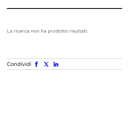
La ricerca non ha prodotto risultati.
facebook
x.com
linkedin
Condividi