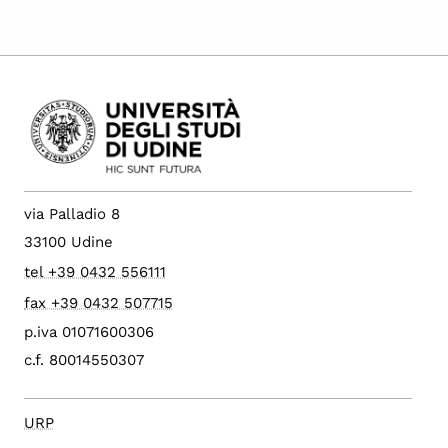
via Palladio 8
33100 Udine
tel +39 0432 556111
fax +39 0432 507715
p.iva 01071600306
c.f. 80014550307
URP