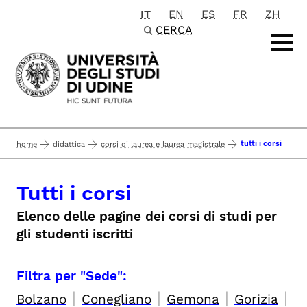
IT
EN
ES
FR
ZH
Passa al contenuto principale
CERCA
tutti i corsi
home
didattica
corsi di laurea e laurea magistrale
Tutti i corsi
Elenco delle pagine dei corsi di studi per
gli studenti iscritti
Filtra per "Sede":
|
|
|
|
Bolzano
Conegliano
Gemona
Gorizia