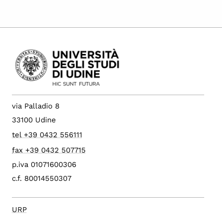
via Palladio 8
33100 Udine
tel +39 0432 556111
fax +39 0432 507715
p.iva 01071600306
c.f. 80014550307
URP