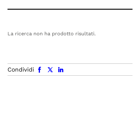
La ricerca non ha prodotto risultati.
facebook
x.com
linkedin
Condividi