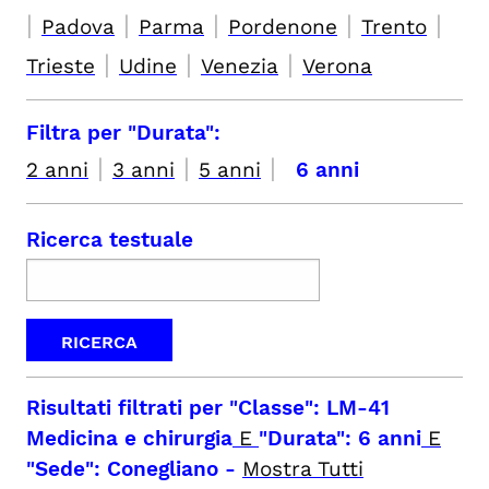
|
|
|
|
|
Padova
Parma
Pordenone
Trento
|
|
|
Trieste
Udine
Venezia
Verona
Filtra per "Durata":
|
|
|
2 anni
3 anni
5 anni
6 anni
Ricerca testuale
Risultati filtrati per
"Classe": LM-41
Medicina e chirurgia
E
"Durata": 6 anni
E
"Sede": Conegliano
-
Mostra Tutti