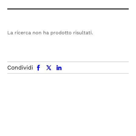
La ricerca non ha prodotto risultati.
facebook
x.com
linkedin
Condividi