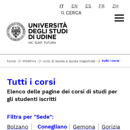
IT
EN
ES
FR
ZH
Passa al contenuto principale
CERCA
tutti i corsi
home
didattica
corsi di laurea e laurea magistrale
Tutti i corsi
Elenco delle pagine dei corsi di studi per
gli studenti iscritti
Filtra per "Sede":
|
|
|
Bolzano
Conegliano
Gemona
Gorizia