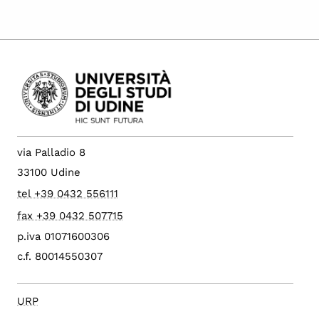
via Palladio 8
33100 Udine
tel +39 0432 556111
fax +39 0432 507715
p.iva 01071600306
c.f. 80014550307
URP