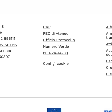
o 8
URP
Alb
e
PEC di Ateneo
Am
tra
32 556111
Ufficio Protocollo
Att
32 507715
Numero Verde
Acc
1600306
800-24-14-33
do
550307
Ban
Config. cookie
Cre
Ele