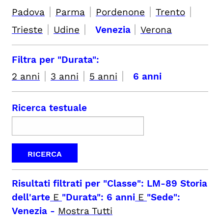
|
|
|
|
Padova
Parma
Pordenone
Trento
|
|
|
Trieste
Udine
Venezia
Verona
Filtra per "Durata":
|
|
|
2 anni
3 anni
5 anni
6 anni
Ricerca testuale
Risultati filtrati per
"Classe": LM-89 Storia
dell'arte
E
"Durata": 6 anni
E
"Sede":
Venezia
-
Mostra Tutti