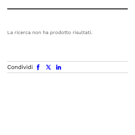
La ricerca non ha prodotto risultati.
facebook
x.com
linkedin
Condividi