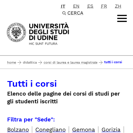
IT
EN
ES
FR
ZH
Passa al contenuto principale
CERCA
tutti i corsi
home
didattica
corsi di laurea e laurea magistrale
Tutti i corsi
Elenco delle pagine dei corsi di studi per
gli studenti iscritti
Filtra per "Sede":
|
|
|
|
Bolzano
Conegliano
Gemona
Gorizia