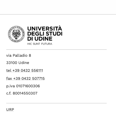
via Palladio 8
33100 Udine
tel +39 0432 556111
fax +39 0432 507715
p.iva 01071600306
c.f. 80014550307
URP