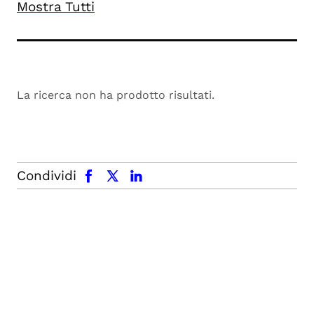
Mostra Tutti
La ricerca non ha prodotto risultati.
facebook
x.com
linkedin
Condividi