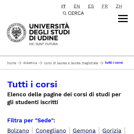
IT
EN
ES
FR
ZH
Passa al contenuto principale
CERCA
tutti i corsi
home
didattica
corsi di laurea e laurea magistrale
Tutti i corsi
Elenco delle pagine dei corsi di studi per
gli studenti iscritti
Filtra per "Sede":
|
|
|
|
Bolzano
Conegliano
Gemona
Gorizia