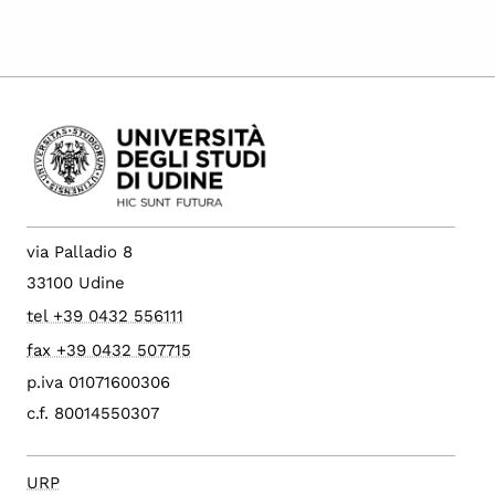
via Palladio 8
33100 Udine
tel +39 0432 556111
fax +39 0432 507715
p.iva 01071600306
c.f. 80014550307
URP