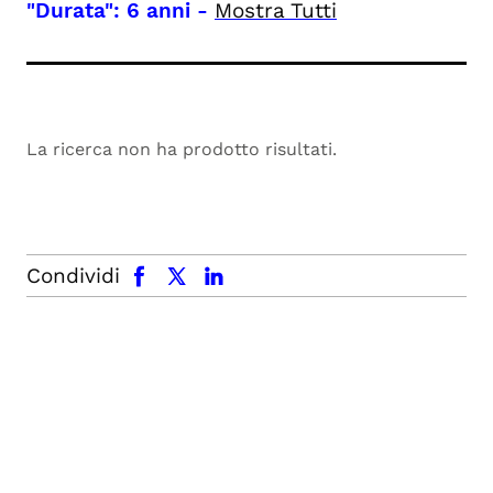
"Durata": 6 anni
-
Mostra Tutti
La ricerca non ha prodotto risultati.
facebook
x.com
linkedin
Condividi