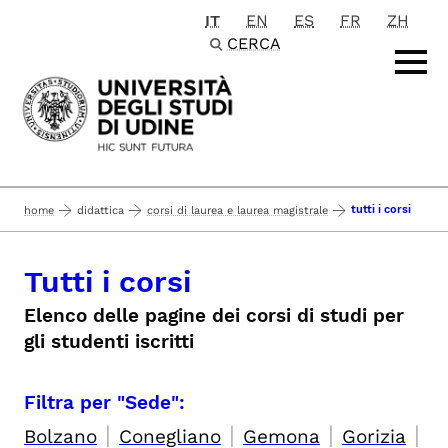
IT
EN
ES
FR
ZH
Passa al contenuto principale
CERCA
tutti i corsi
home
didattica
corsi di laurea e laurea magistrale
Tutti i corsi
Elenco delle pagine dei corsi di studi per
gli studenti iscritti
Filtra per "Sede":
|
|
|
|
Bolzano
Conegliano
Gemona
Gorizia