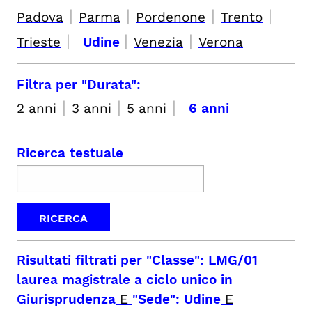
|
|
|
|
Padova
Parma
Pordenone
Trento
|
|
|
Trieste
Udine
Venezia
Verona
Filtra per "Durata":
|
|
|
2 anni
3 anni
5 anni
6 anni
Ricerca testuale
Risultati filtrati per
"Classe": LMG/01
laurea magistrale a ciclo unico in
Giurisprudenza
E
"Sede": Udine
E