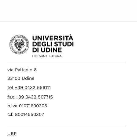
via Palladio 8
33100 Udine
tel +39 0432 556111
fax +39 0432 507715
p.iva 01071600306
c.f. 80014550307
URP