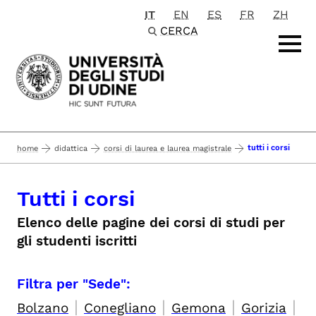
IT
EN
ES
FR
ZH
Passa al contenuto principale
CERCA
tutti i corsi
home
didattica
corsi di laurea e laurea magistrale
Tutti i corsi
Elenco delle pagine dei corsi di studi per
gli studenti iscritti
Filtra per "Sede":
|
|
|
|
Bolzano
Conegliano
Gemona
Gorizia