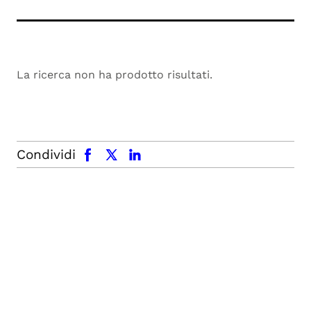
La ricerca non ha prodotto risultati.
facebook
x.com
linkedin
Condividi