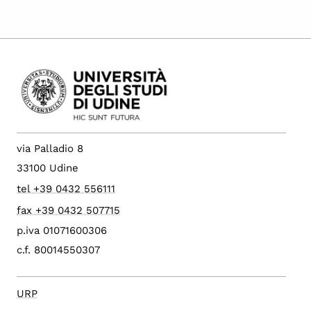
via Palladio 8
33100 Udine
tel +39 0432 556111
fax +39 0432 507715
p.iva 01071600306
c.f. 80014550307
URP