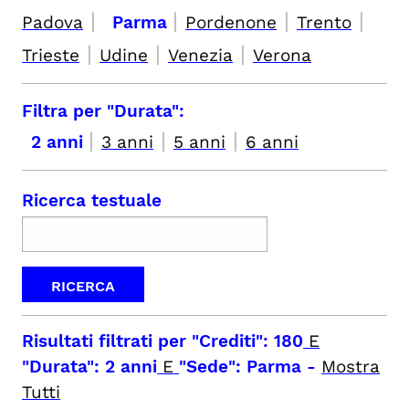
|
|
|
|
Padova
Parma
Pordenone
Trento
|
|
|
Trieste
Udine
Venezia
Verona
Filtra per "Durata":
|
|
|
2 anni
3 anni
5 anni
6 anni
Ricerca testuale
Risultati filtrati per
"Crediti": 180
E
"Durata": 2 anni
E
"Sede": Parma
-
Mostra
Tutti