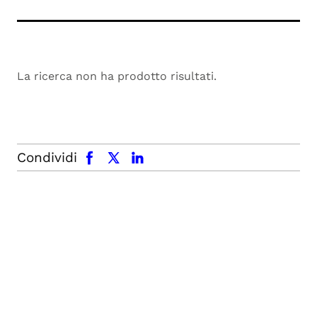
La ricerca non ha prodotto risultati.
facebook
x.com
linkedin
Condividi