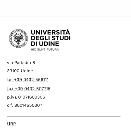
via Palladio 8
33100 Udine
tel +39 0432 556111
fax +39 0432 507715
p.iva 01071600306
c.f. 80014550307
URP