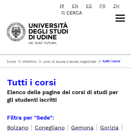
IT
EN
ES
FR
ZH
Passa al contenuto principale
CERCA
tutti i corsi
home
didattica
corsi di laurea e laurea magistrale
Tutti i corsi
Elenco delle pagine dei corsi di studi per
gli studenti iscritti
Filtra per "Sede":
|
|
|
|
Bolzano
Conegliano
Gemona
Gorizia