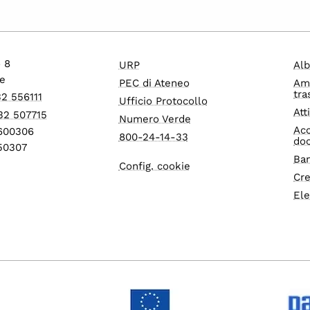
o 8
URP
Alb
e
PEC di Ateneo
Am
tra
32 556111
Ufficio Protocollo
Att
32 507715
Numero Verde
Acc
1600306
800-24-14-33
do
550307
Ban
Config. cookie
Cre
Ele