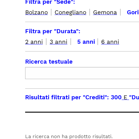
Filtra per "Sede":
|
|
|
Bolzano
Conegliano
Gemona
Gor
Filtra per "Durata":
|
|
|
2 anni
3 anni
5 anni
6 anni
Ricerca testuale
Risultati filtrati per
"Crediti": 300
E
"Du
La ricerca non ha prodotto risultati.