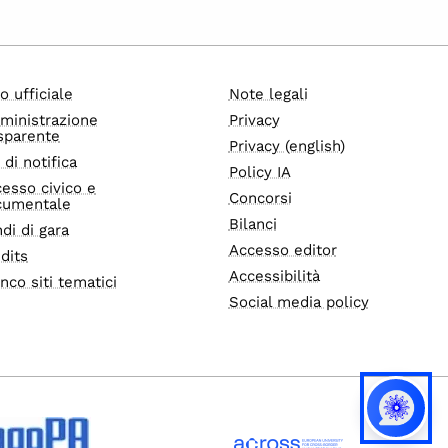
o ufficiale
Note legali
ministrazione
Privacy
sparente
Privacy (english)
i di notifica
Policy IA
esso civico e
Concorsi
cumentale
Bilanci
di di gara
Accesso editor
dits
Accessibilità
nco siti tematici
Social media policy