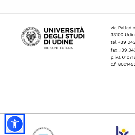
via Palladi
33100 Udin
tel +39 04
fax +39 04
p.iva 0107
c.f. 80014