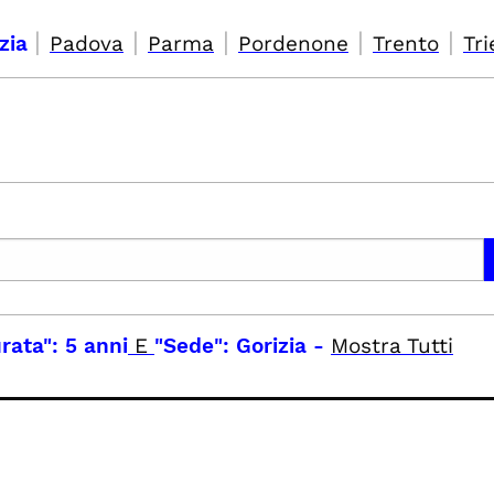
|
|
|
|
|
izia
Padova
Parma
Pordenone
Trento
Tri
rata": 5 anni
E
"Sede": Gorizia
-
Mostra Tutti