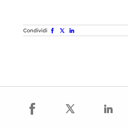
facebook
x.com
linkedin
Condividi
facebook