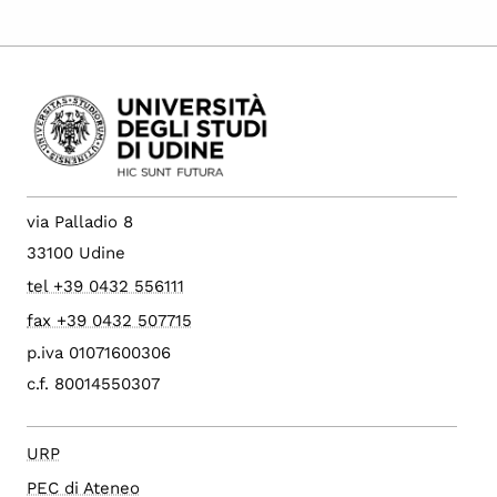
via Palladio 8
33100 Udine
tel +39 0432 556111
fax +39 0432 507715
p.iva 01071600306
c.f. 80014550307
URP
PEC di Ateneo