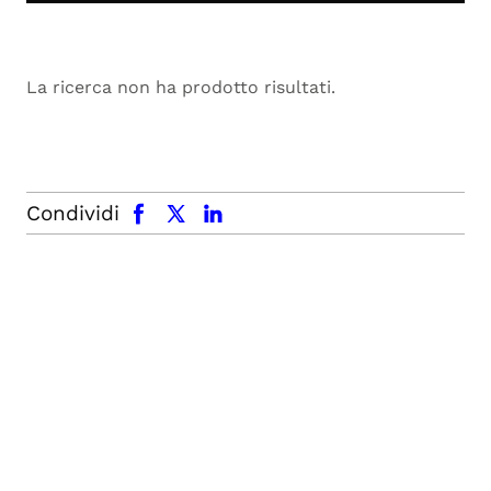
La ricerca non ha prodotto risultati.
facebook
x.com
linkedin
Condividi