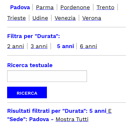
|
|
|
|
Padova
Parma
Pordenone
Trento
|
|
|
Trieste
Udine
Venezia
Verona
Filtra per "Durata":
|
|
|
2 anni
3 anni
5 anni
6 anni
Ricerca testuale
Risultati filtrati per
"Durata": 5 anni
E
"Sede": Padova
-
Mostra Tutti