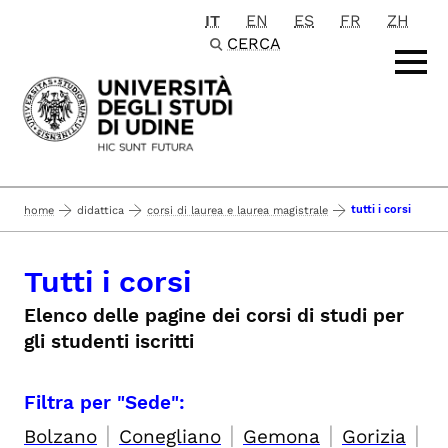
IT
EN
ES
FR
ZH
Passa al contenuto principale
CERCA
tutti i corsi
home
didattica
corsi di laurea e laurea magistrale
Tutti i corsi
Elenco delle pagine dei corsi di studi per
gli studenti iscritti
Filtra per "Sede":
|
|
|
|
Bolzano
Conegliano
Gemona
Gorizia