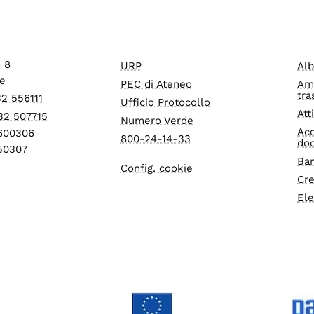
o 8
URP
Alb
e
PEC di Ateneo
Am
tra
32 556111
Ufficio Protocollo
Att
32 507715
Numero Verde
Acc
1600306
800-24-14-33
do
550307
Ban
Config. cookie
Cre
Ele