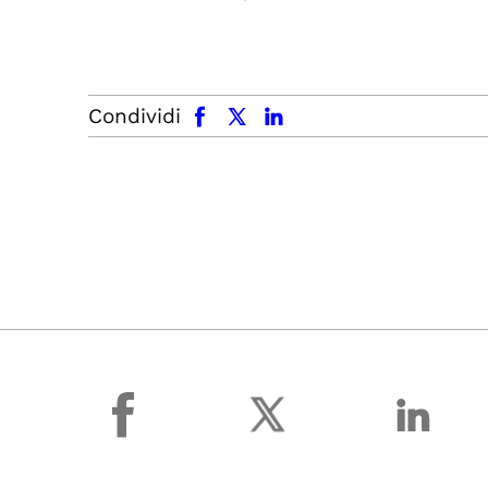
facebook
x.com
linkedin
Condividi
facebook