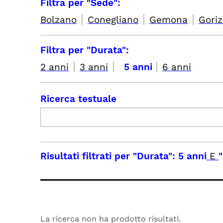
Filtra per "Sede":
|
|
|
Bolzano
Conegliano
Gemona
Goriz
Filtra per "Durata":
|
|
|
2 anni
3 anni
5 anni
6 anni
Ricerca testuale
Risultati filtrati per
"Durata": 5 anni
E
La ricerca non ha prodotto risultati.