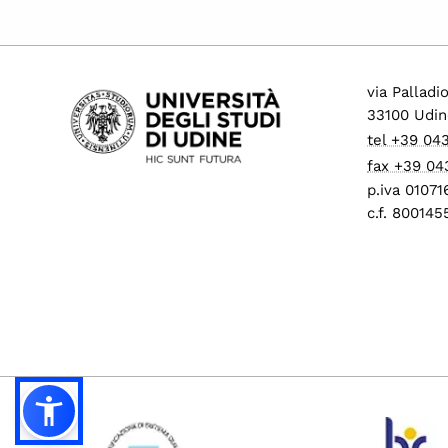
via Palladi
33100 Udin
tel +39 04
fax +39 04
p.iva 0107
c.f. 80014