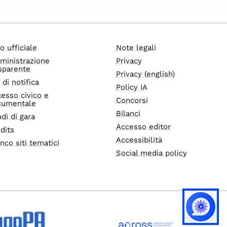
o ufficiale
Note legali
ministrazione
Privacy
sparente
Privacy (english)
i di notifica
Policy IA
esso civico e
Concorsi
cumentale
Bilanci
di di gara
Accesso editor
dits
Accessibilità
nco siti tematici
Social media policy