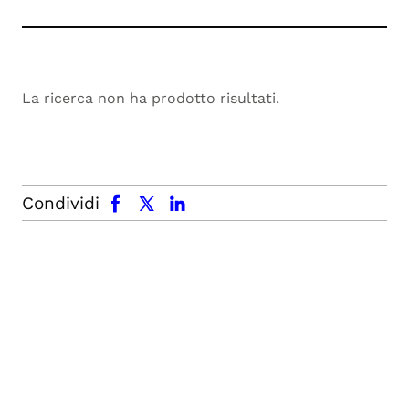
La ricerca non ha prodotto risultati.
facebook
x.com
linkedin
Condividi