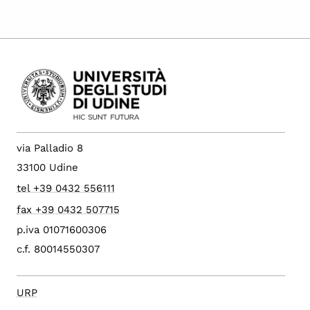
via Palladio 8
33100 Udine
tel +39 0432 556111
fax +39 0432 507715
p.iva 01071600306
c.f. 80014550307
URP