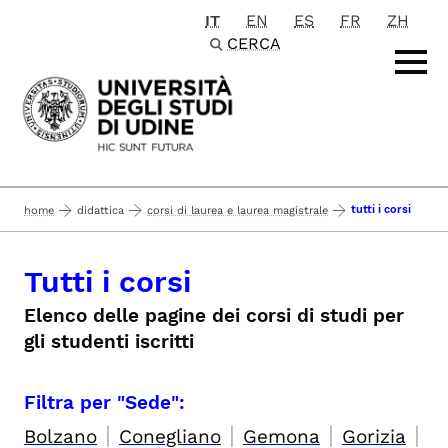
IT
EN
ES
FR
ZH
Passa al contenuto principale
CERCA
tutti i corsi
home
didattica
corsi di laurea e laurea magistrale
Tutti i corsi
Elenco delle pagine dei corsi di studi per
gli studenti iscritti
Filtra per "Sede":
|
|
|
|
Bolzano
Conegliano
Gemona
Gorizia