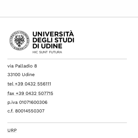
via Palladio 8
33100 Udine
tel +39 0432 556111
fax +39 0432 507715
p.iva 01071600306
c.f. 80014550307
URP