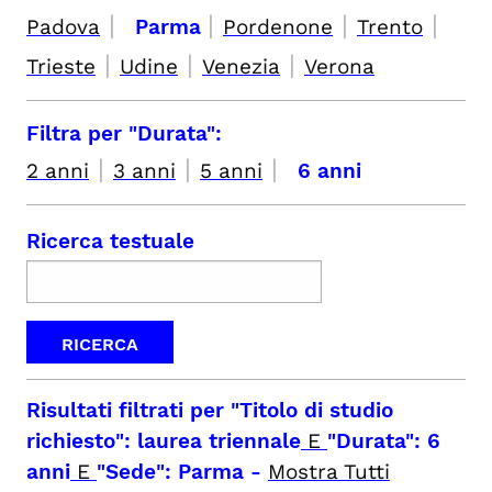
|
|
|
|
Padova
Parma
Pordenone
Trento
|
|
|
Trieste
Udine
Venezia
Verona
Filtra per "Durata":
|
|
|
2 anni
3 anni
5 anni
6 anni
Ricerca testuale
Risultati filtrati per
"Titolo di studio
richiesto": laurea triennale
E
"Durata": 6
anni
E
"Sede": Parma
-
Mostra Tutti