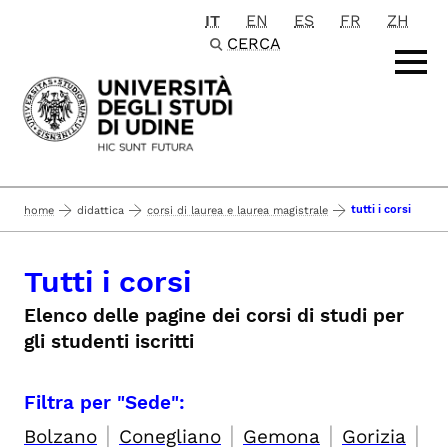
IT
EN
ES
FR
ZH
Passa al contenuto principale
CERCA
tutti i corsi
home
didattica
corsi di laurea e laurea magistrale
Tutti i corsi
Elenco delle pagine dei corsi di studi per
gli studenti iscritti
Filtra per "Sede":
|
|
|
|
Bolzano
Conegliano
Gemona
Gorizia