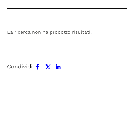
La ricerca non ha prodotto risultati.
facebook
x.com
linkedin
Condividi