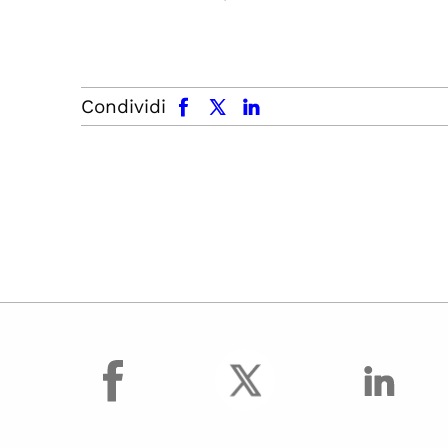
facebook
x.com
linkedin
Condividi
facebook