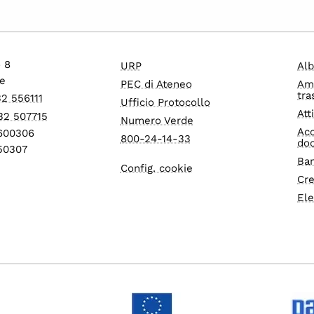
o 8
URP
Alb
e
PEC di Ateneo
Am
tra
32 556111
Ufficio Protocollo
Att
32 507715
Numero Verde
Acc
1600306
800-24-14-33
do
550307
Ban
Config. cookie
Cre
Ele