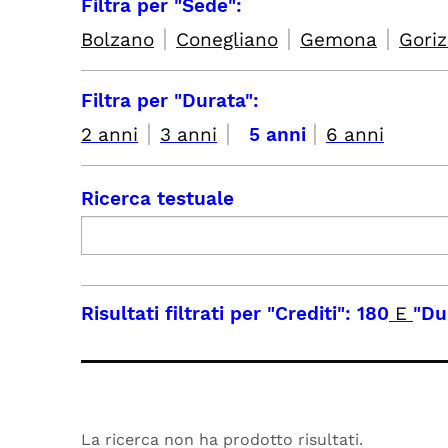
Filtra per "Sede":
|
|
|
Bolzano
Conegliano
Gemona
Goriz
Filtra per "Durata":
|
|
|
2 anni
3 anni
5 anni
6 anni
Ricerca testuale
Risultati filtrati per
"Crediti": 180
E
"Du
La ricerca non ha prodotto risultati.