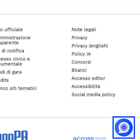
o ufficiale
Note legali
ministrazione
Privacy
sparente
Privacy (english)
i di notifica
Policy IA
esso civico e
Concorsi
cumentale
Bilanci
di di gara
Accesso editor
dits
Accessibilità
nco siti tematici
Social media policy