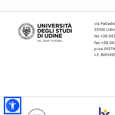
via Palladi
33100 Udin
tel +39 04
fax +39 04
p.iva 0107
c.f. 80014