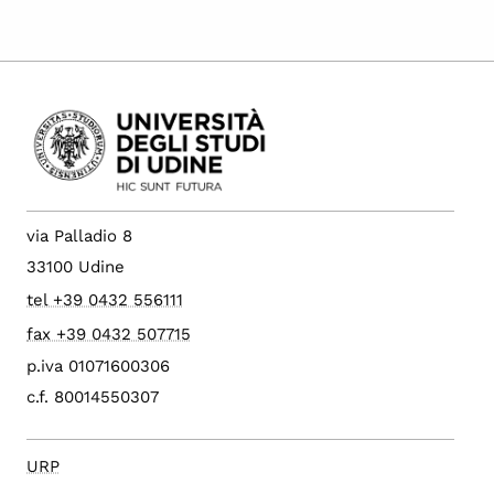
via Palladio 8
33100 Udine
tel +39 0432 556111
fax +39 0432 507715
p.iva 01071600306
c.f. 80014550307
URP