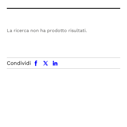
La ricerca non ha prodotto risultati.
facebook
x.com
linkedin
Condividi