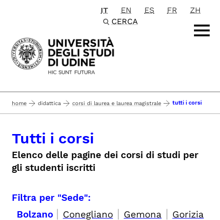
IT
EN
ES
FR
ZH
Passa al contenuto principale
CERCA
tutti i corsi
home
didattica
corsi di laurea e laurea magistrale
Tutti i corsi
Elenco delle pagine dei corsi di studi per
gli studenti iscritti
Filtra per "Sede":
|
|
|
Bolzano
Conegliano
Gemona
Gorizia