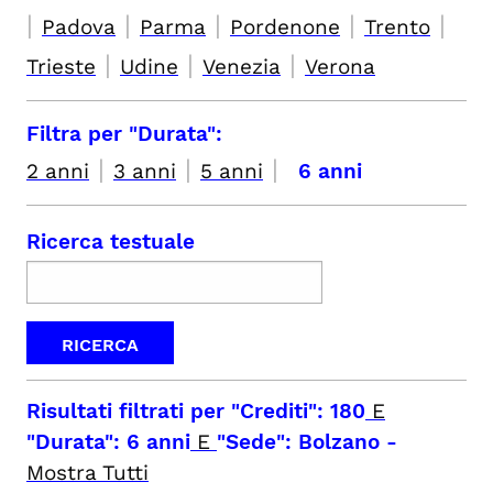
|
|
|
|
|
Padova
Parma
Pordenone
Trento
|
|
|
Trieste
Udine
Venezia
Verona
Filtra per "Durata":
|
|
|
2 anni
3 anni
5 anni
6 anni
Ricerca testuale
Risultati filtrati per
"Crediti": 180
E
"Durata": 6 anni
E
"Sede": Bolzano
-
Mostra Tutti