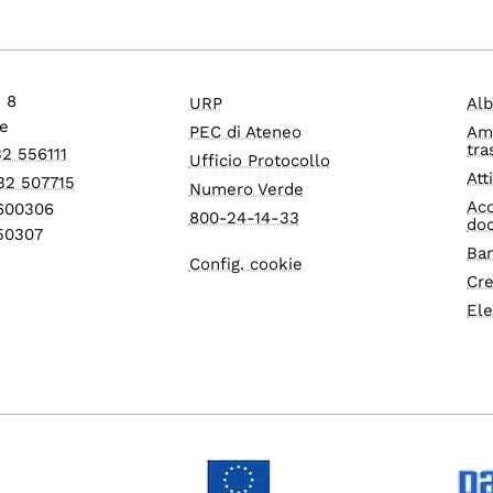
o 8
URP
Alb
e
PEC di Ateneo
Am
tra
32 556111
Ufficio Protocollo
Att
32 507715
Numero Verde
Acc
1600306
800-24-14-33
do
550307
Ban
Config. cookie
Cre
Ele