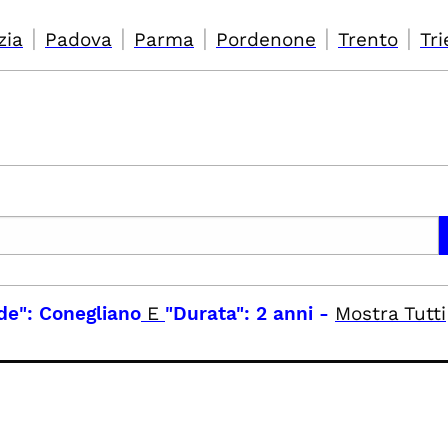
|
|
|
|
|
zia
Padova
Parma
Pordenone
Trento
Tri
de": Conegliano
E
"Durata": 2 anni
-
Mostra Tutti