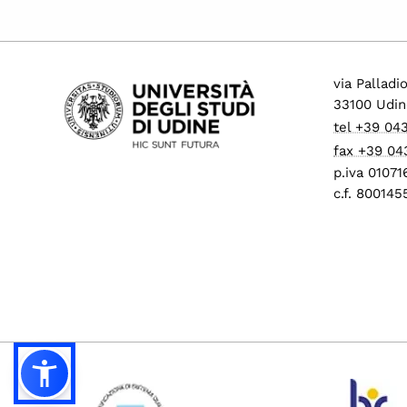
via Palladi
33100 Udin
tel +39 04
fax +39 04
p.iva 0107
c.f. 80014