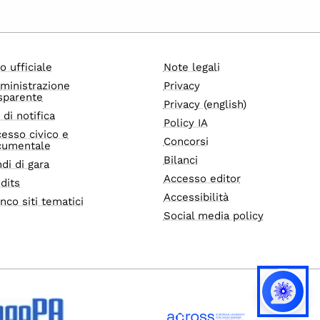
o ufficiale
Note legali
ministrazione
Privacy
sparente
Privacy (english)
i di notifica
Policy IA
esso civico e
Concorsi
cumentale
Bilanci
di di gara
Accesso editor
dits
Accessibilità
nco siti tematici
Social media policy