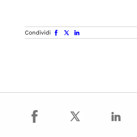
facebook
x.com
linkedin
Condividi
facebook