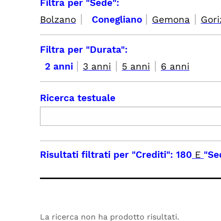
Filtra per "Sede":
|
|
|
Bolzano
Conegliano
Gemona
Gori
Filtra per "Durata":
|
|
|
2 anni
3 anni
5 anni
6 anni
Ricerca testuale
Risultati filtrati per
"Crediti": 180
E
"Se
La ricerca non ha prodotto risultati.