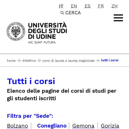
IT
EN
ES
FR
ZH
Passa al contenuto principale
CERCA
tutti i corsi
home
didattica
corsi di laurea e laurea magistrale
Tutti i corsi
Elenco delle pagine dei corsi di studi per
gli studenti iscritti
Filtra per "Sede":
|
|
|
Bolzano
Conegliano
Gemona
Gorizia