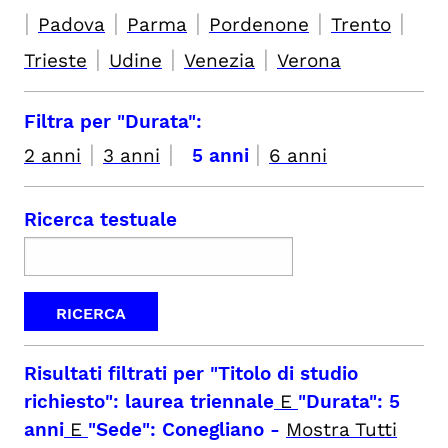
|
|
|
|
|
Padova
Parma
Pordenone
Trento
|
|
|
Trieste
Udine
Venezia
Verona
Filtra per "Durata":
|
|
|
2 anni
3 anni
5 anni
6 anni
Ricerca testuale
Risultati filtrati per
"Titolo di studio
richiesto": laurea triennale
E
"Durata": 5
anni
E
"Sede": Conegliano
-
Mostra Tutti