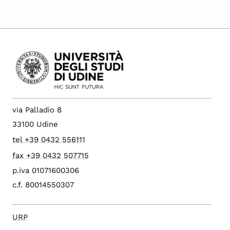
via Palladio 8
33100 Udine
tel +39 0432 556111
fax +39 0432 507715
p.iva 01071600306
c.f. 80014550307
URP