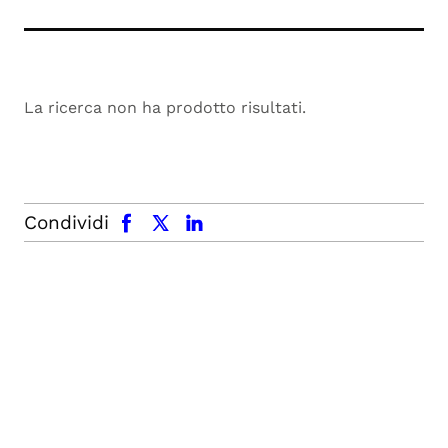
La ricerca non ha prodotto risultati.
facebook
x.com
linkedin
Condividi