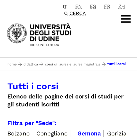
IT
EN
ES
FR
ZH
Passa al contenuto principale
CERCA
tutti i corsi
home
didattica
corsi di laurea e laurea magistrale
Tutti i corsi
Elenco delle pagine dei corsi di studi per
gli studenti iscritti
Filtra per "Sede":
|
|
|
Bolzano
Conegliano
Gemona
Gorizia