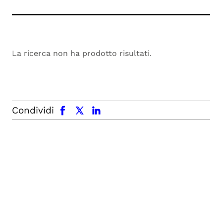
La ricerca non ha prodotto risultati.
facebook
x.com
linkedin
Condividi