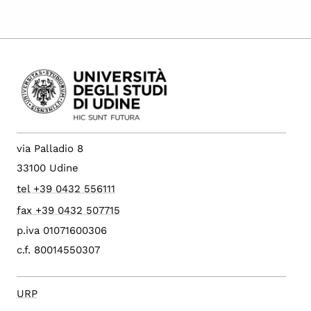
via Palladio 8
33100 Udine
tel +39 0432 556111
fax +39 0432 507715
p.iva 01071600306
c.f. 80014550307
URP