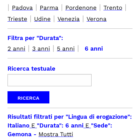
|
|
|
|
|
Padova
Parma
Pordenone
Trento
|
|
|
Trieste
Udine
Venezia
Verona
Filtra per "Durata":
|
|
|
2 anni
3 anni
5 anni
6 anni
Ricerca testuale
Risultati filtrati per
"Lingua di erogazione":
Italiano
E
"Durata": 6 anni
E
"Sede":
Gemona
-
Mostra Tutti