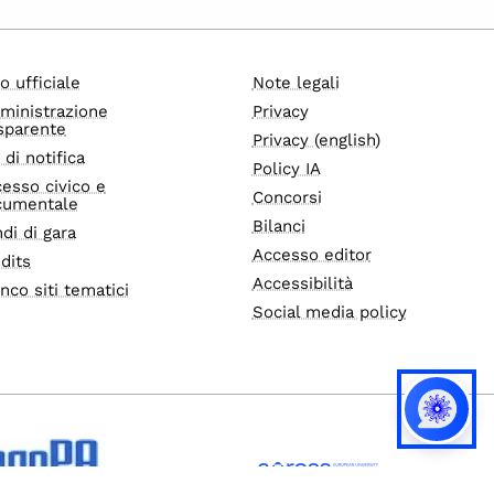
o ufficiale
Note legali
ministrazione
Privacy
sparente
Privacy (english)
i di notifica
Policy IA
esso civico e
Concorsi
cumentale
Bilanci
di di gara
Accesso editor
dits
Accessibilità
nco siti tematici
Social media policy