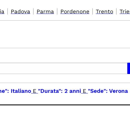
|
|
|
|
|
ia
Padova
Parma
Pordenone
Trento
Trie
e": Italiano
E
"Durata": 2 anni
E
"Sede": Verona