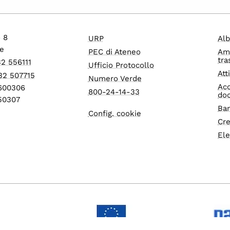
o 8
URP
Alb
e
PEC di Ateneo
Am
tra
32 556111
Ufficio Protocollo
Att
32 507715
Numero Verde
Acc
1600306
800-24-14-33
do
550307
Ban
Config. cookie
Cre
Ele