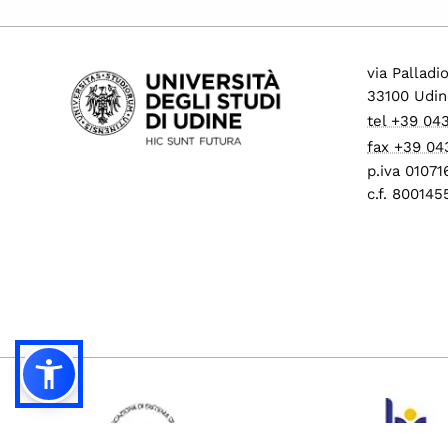
via Palladi
33100 Udin
tel +39 04
fax +39 04
p.iva 0107
c.f. 80014