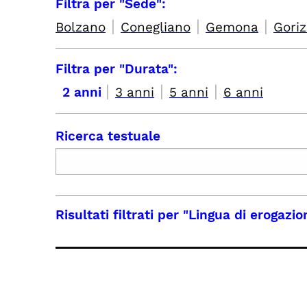
Filtra per "Sede":
|
|
|
Bolzano
Conegliano
Gemona
Goriz
Filtra per "Durata":
|
|
|
2 anni
3 anni
5 anni
6 anni
Ricerca testuale
Risultati filtrati per
"Lingua di erogazion