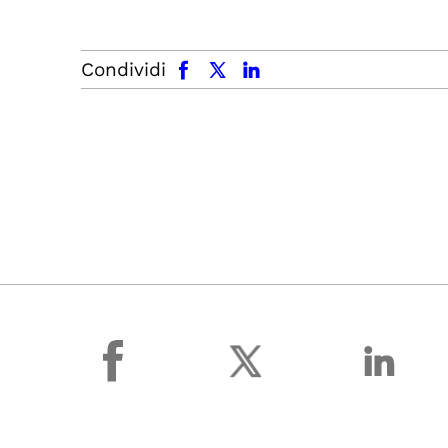
facebook
x.com
linkedin
Condividi
facebook