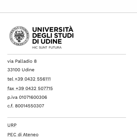
via Palladio 8
33100 Udine
tel +39 0432 556111
fax +39 0432 507715
p.iva 01071600306
c.f. 80014550307
URP
PEC di Ateneo