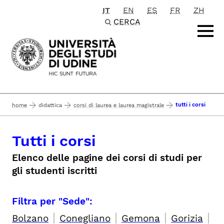
IT
EN
ES
FR
ZH
Passa al contenuto principale
CERCA
tutti i corsi
home
didattica
corsi di laurea e laurea magistrale
Tutti i corsi
Elenco delle pagine dei corsi di studi per
gli studenti iscritti
Filtra per "Sede":
|
|
|
|
Bolzano
Conegliano
Gemona
Gorizia