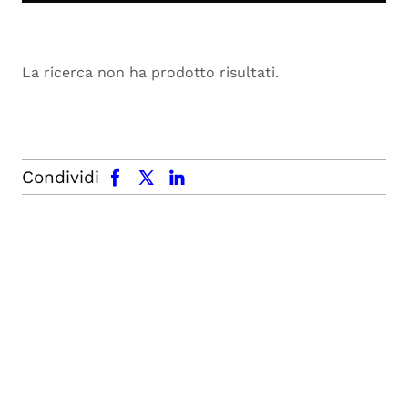
La ricerca non ha prodotto risultati.
facebook
x.com
linkedin
Condividi