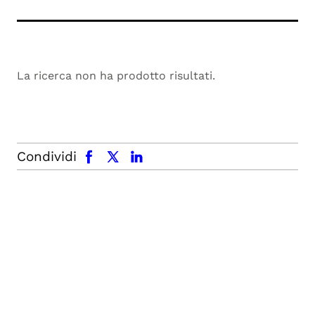
La ricerca non ha prodotto risultati.
facebook
x.com
linkedin
Condividi