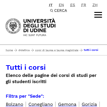
IT
EN
ES
FR
ZH
Passa al contenuto principale
CERCA
tutti i corsi
home
didattica
corsi di laurea e laurea magistrale
Tutti i corsi
Elenco delle pagine dei corsi di studi per
gli studenti iscritti
Filtra per "Sede":
|
|
|
|
Bolzano
Conegliano
Gemona
Gorizia