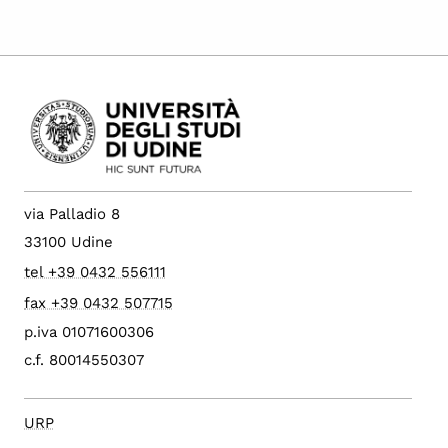
via Palladio 8
33100 Udine
tel +39 0432 556111
fax +39 0432 507715
p.iva 01071600306
c.f. 80014550307
URP