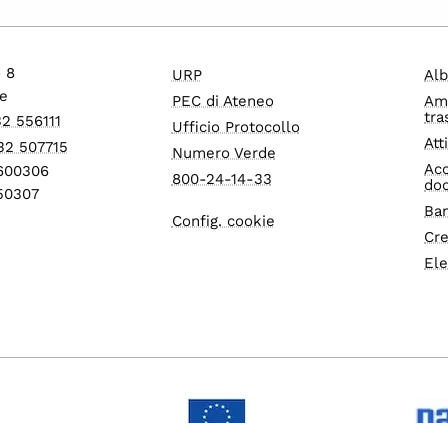
o 8
URP
Alb
e
PEC di Ateneo
Am
tra
32 556111
Ufficio Protocollo
Att
32 507715
Numero Verde
Acc
1600306
800-24-14-33
do
550307
Ban
Config. cookie
Cre
Ele