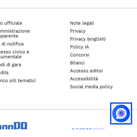
o ufficiale
Note legali
ministrazione
Privacy
sparente
Privacy (english)
i di notifica
Policy IA
esso civico e
Concorsi
cumentale
Bilanci
di di gara
Accesso editor
dits
Accessibilità
nco siti tematici
Social media policy