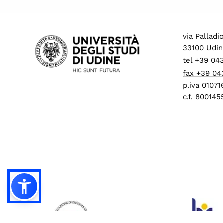
via Palladi
33100 Udin
tel +39 04
fax +39 04
p.iva 0107
c.f. 80014