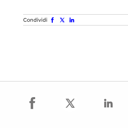
facebook
x.com
linkedin
Condividi
facebook