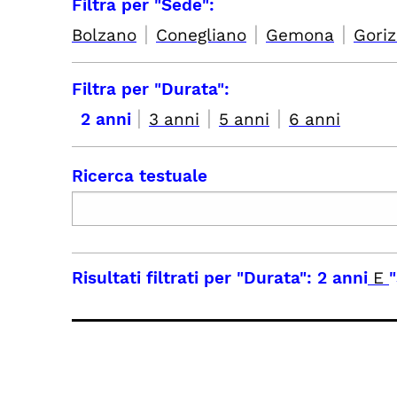
Filtra per "Sede":
|
|
|
Bolzano
Conegliano
Gemona
Goriz
Filtra per "Durata":
|
|
|
2 anni
3 anni
5 anni
6 anni
Ricerca testuale
Risultati filtrati per
"Durata": 2 anni
E