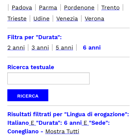
|
|
|
|
|
Padova
Parma
Pordenone
Trento
|
|
|
Trieste
Udine
Venezia
Verona
Filtra per "Durata":
|
|
|
2 anni
3 anni
5 anni
6 anni
Ricerca testuale
Risultati filtrati per
"Lingua di erogazione":
Italiano
E
"Durata": 6 anni
E
"Sede":
Conegliano
-
Mostra Tutti