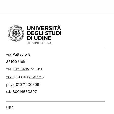
via Palladio 8
33100 Udine
tel +39 0432 556111
fax +39 0432 507715
p.iva 01071600306
c.f. 80014550307
URP