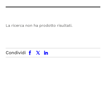
La ricerca non ha prodotto risultati.
facebook
x.com
linkedin
Condividi