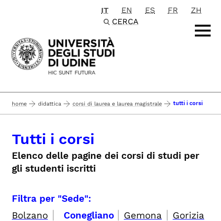
IT
EN
ES
FR
ZH
Passa al contenuto principale
CERCA
tutti i corsi
home
didattica
corsi di laurea e laurea magistrale
Tutti i corsi
Elenco delle pagine dei corsi di studi per
gli studenti iscritti
Filtra per "Sede":
|
|
|
Bolzano
Conegliano
Gemona
Gorizia