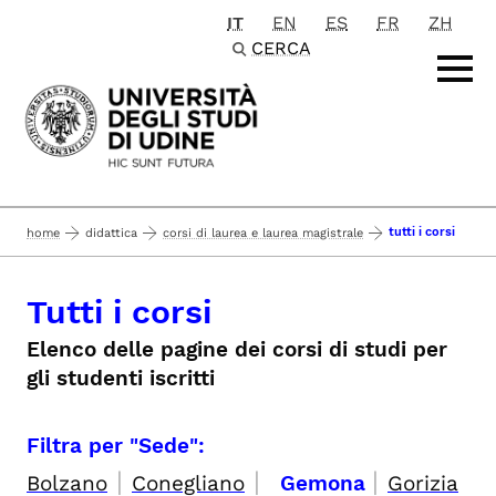
IT
EN
ES
FR
ZH
Passa al contenuto principale
CERCA
tutti i corsi
home
didattica
corsi di laurea e laurea magistrale
Tutti i corsi
Elenco delle pagine dei corsi di studi per
gli studenti iscritti
Filtra per "Sede":
|
|
|
Bolzano
Conegliano
Gemona
Gorizia