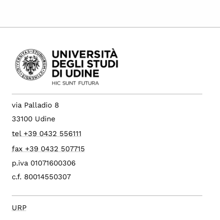
via Palladio 8
33100 Udine
tel +39 0432 556111
fax +39 0432 507715
p.iva 01071600306
c.f. 80014550307
URP