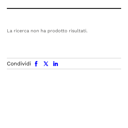
La ricerca non ha prodotto risultati.
facebook
x.com
linkedin
Condividi