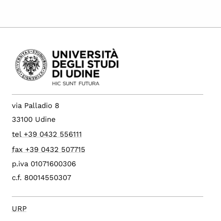
via Palladio 8
33100 Udine
tel +39 0432 556111
fax +39 0432 507715
p.iva 01071600306
c.f. 80014550307
URP