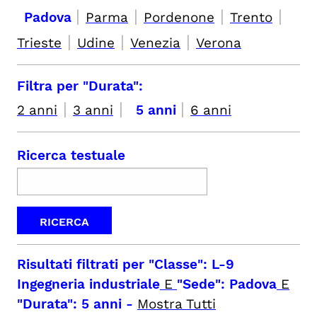
|
|
|
|
Padova
Parma
Pordenone
Trento
|
|
|
Trieste
Udine
Venezia
Verona
Filtra per "Durata":
|
|
|
2 anni
3 anni
5 anni
6 anni
Ricerca testuale
Risultati filtrati per
"Classe": L-9
Ingegneria industriale
E
"Sede": Padova
E
"Durata": 5 anni
-
Mostra Tutti