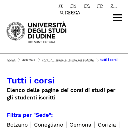
IT
EN
ES
FR
ZH
Passa al contenuto principale
CERCA
tutti i corsi
home
didattica
corsi di laurea e laurea magistrale
Tutti i corsi
Elenco delle pagine dei corsi di studi per
gli studenti iscritti
Filtra per "Sede":
|
|
|
|
Bolzano
Conegliano
Gemona
Gorizia