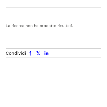
La ricerca non ha prodotto risultati.
facebook
x.com
linkedin
Condividi