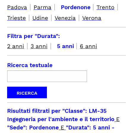
|
|
|
|
Padova
Parma
Pordenone
Trento
|
|
|
Trieste
Udine
Venezia
Verona
Filtra per "Durata":
|
|
|
2 anni
3 anni
5 anni
6 anni
Ricerca testuale
Risultati filtrati per
"Classe": LM-35
Ingegneria per l'ambiente e il territorio
E
"Sede": Pordenone
E
"Durata": 5 anni
-