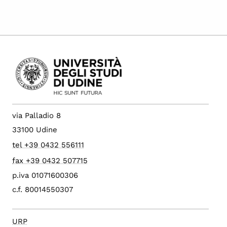
via Palladio 8
33100 Udine
tel +39 0432 556111
fax +39 0432 507715
p.iva 01071600306
c.f. 80014550307
URP