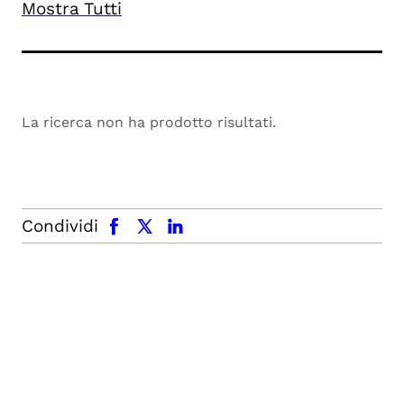
Mostra Tutti
La ricerca non ha prodotto risultati.
facebook
x.com
linkedin
Condividi