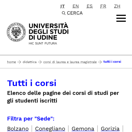
IT
EN
ES
FR
ZH
Passa al contenuto principale
CERCA
tutti i corsi
home
didattica
corsi di laurea e laurea magistrale
Tutti i corsi
Elenco delle pagine dei corsi di studi per
gli studenti iscritti
Filtra per "Sede":
|
|
|
|
Bolzano
Conegliano
Gemona
Gorizia